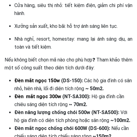
Cửa hàng, siêu thị nhỏ: tiết kiệm điện, giảm chi phí vận
hành.
Xưởng sản xuất, kho bãi: hỗ trợ ánh sáng liên tục.
Nhà nghỉ, resort, homestay: mang lại ánh sáng dịu, an
toàn và tiết kiệm.
Nếu không biết chọn mã nào cho phù hợp❓ Tham khảo thêm
một số công suất theo diện tích dưới đây:
Đèn mắt ngọc 150w
(DS-150):
Các hộ gia đình có sân
nhỏ, hiên nhà, lối đi diện tích rộng
~ 50m2.
Đèn mắt ngọc 300w
(NT-SA300):
Hộ gia đình cần
chiêu sáng diện tích rộng
~ 70m2.
Đèn năng lượng chống chói 500w (NT-SA500):
Với
hộ gia đình có diện tích phòng hoặc sân rộng
~100m2.
Đèn mắt ngọc chống chói 600W (DS-600):
Nếu cần
chiếu sáng diện tích chiếu sáng rộng
~150m2.