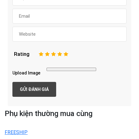
Rating
1
2
3
4
5
Upload Image
Phụ kiện thường mua cùng
FREESHIP